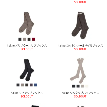
SOLDOUT
ガ
ジ
ン
新
着
再
入
荷
情
報
hakne メリノウールリブソックス
hakne コットンウールパイルソックス
な
SOLDOUT
SOLDOUT
ど
当
店
の
旬
な
情
報
を
hakne リネンリブソックス
hakne シルクリブハイソックス
発
SOLDOUT
SOLDOUT
信
し