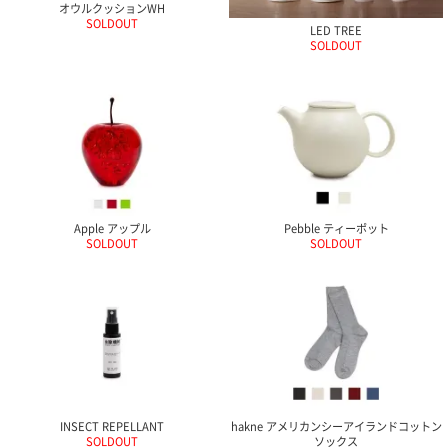
オウルクッションWH
ご
お
送
配
ship
特
会
会
お
SOLDOUT
0
1,000
2,000
3,000
4,000
5,000
6,000
7,000
8,000
9,000
10,000
注
支
料
送・
to
定
員
員
客
LED TREE
～
～
～
～
～
～
～
～
～
～
円
SOLDOUT
文
払
に
お
abroad
商
登
ロ
様
999
1,999
2,999
3,999
4,999
5,999
6,999
7,999
8,999
9,999
～
方
い
つ
届
取
録
グ
ガ
円
円
円
円
円
円
円
円
円
円
法
方
い
日
引
イ
イ
法
て
数
ン
ド
一
覧
Apple アップル
Pebble ティーポット
SOLDOUT
SOLDOUT
メ
ー
ル
INSECT REPELLANT
hakne アメリカンシーアイランドコットン
マ
SOLDOUT
ソックス