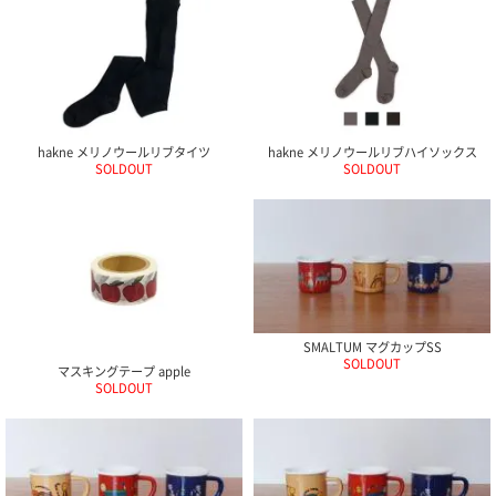
て
い
ま
す
hakne メリノウールリブタイツ
hakne メリノウールリブハイソックス
SOLDOUT
SOLDOUT
私
た
ち
の
こ
と
SMALTUM マグカップSS
(Blog)
SOLDOUT
マスキングテープ apple
SOLDOUT