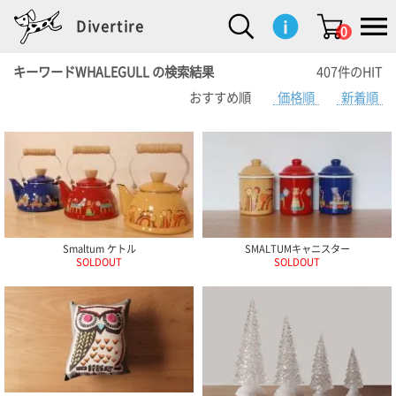
Divertire
0
キーワードWHALEGULL の検索結果
407件のHIT
おすすめ順
価格順
新着順
新
再
イ
フ
キ
食
生
ハ
ペ
子
文
S
b
ト
f
L
a
ぽ
鹿
ブ
着
入
ン
ァ
ッ
品
活
ン
ッ
供
房
a
i
モ
o
i
d
れ
児
ラ
商
荷
テ
ッ
チ
雑
カ
ト
用
具
l
r
タ
g
s
m
ぽ
島
ン
品
商
リ
シ
ン
貨
チ
グ
品
e
d
ケ
l
a
i
れ
睦
ド
品
ア
ョ
用
・
ッ
s
i
L
動
一
ン
品
生
ズ
'
n
a
物
覧
地
w
e
r
o
n
s
r
w
o
検索
d
o
n
して
Smaltum ケトル
SMALTUMキャニスター
s
r
商品
SOLDOUT
SOLDOUT
を探
k
す
s
お気
に入
り一
覧ペ
ージ