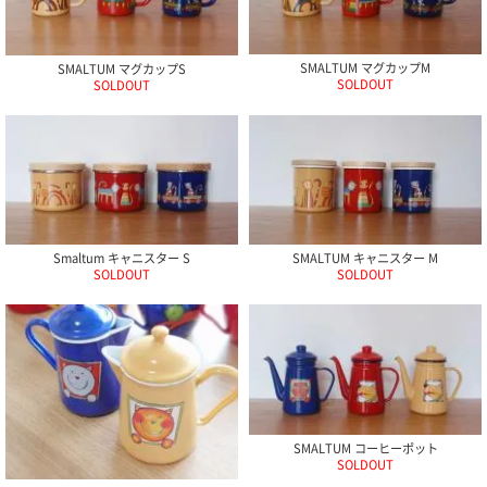
電話で問合
せ
SMALTUM マグカップM
SMALTUM マグカップS
SOLDOUT
095-895-
SOLDOUT
7771
受付時間
12:00~19:00
配送料
Smaltum キャニスター S
SMALTUM キャニスター M
SOLDOUT
SOLDOUT
金
宅急便
792円
北海道
沖縄
1030
円
11,000
SMALTUM コーヒーポット
円以上
SOLDOUT
無料