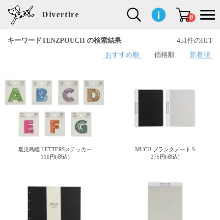
Divertire
0
キーワードTENZPOUCH の検索結果
451件のHIT
おすすめ順
価格順
新着順
新
再
イ
フ
キ
食
生
ハ
ペ
子
文
S
b
ト
f
L
a
ぽ
鹿
ブ
着
入
ン
ァ
ッ
品
活
ン
ッ
供
房
a
i
モ
o
i
d
れ
児
ラ
商
荷
テ
ッ
チ
雑
カ
ト
用
具
l
r
タ
g
s
m
ぽ
島
ン
品
商
リ
シ
ン
貨
チ
グ
品
e
d
ケ
l
a
i
れ
睦
ド
品
ア
ョ
用
・
ッ
s
i
L
動
一
ン
品
生
ズ
'
n
a
物
覧
地
w
e
r
o
n
s
r
w
o
検索
d
o
n
して
s
r
商品
k
を探
鹿児島睦 LETTERSステッカー
MUCU ブランクノート S
す
s
110円(税込)
275円(税込)
お気
に入
り一
覧ペ
ージ