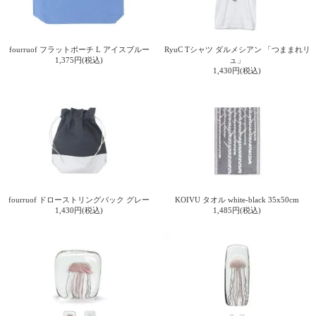
上 無
料
ポス
ト投
fourruof フラットポーチ L アイスブルー
RyuC Tシャツ ダルメシアン 「つままれリ
1,375円(税込)
ュ」
函 330
1,430円(税込)
円
5,500
円以
上 無
料
fourruof ドローストリングバック グレー
KOIVU タオル white-black 35x50cm
1,430円(税込)
1,485円(税込)