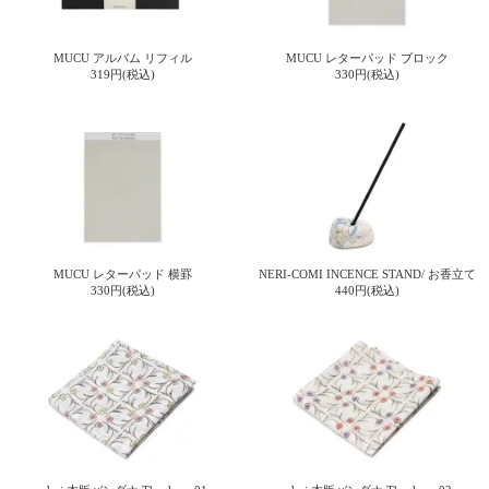
ご
お
送
配
ship
特
会
会
お
0
1,000
2,000
3,000
4,000
5,000
6,000
7,000
8,000
9,000
10,000
注
支
料
送・
to
定
員
員
客
～
～
～
～
～
～
～
～
～
～
円
文
払
に
お
abroad
商
登
ロ
様
MUCU アルバム リフィル
MUCU レターパッド ブロック
999
1,999
2,999
3,999
4,999
5,999
6,999
7,999
8,999
9,999
～
319円(税込)
330円(税込)
方
い
つ
届
取
録
グ
ガ
円
円
円
円
円
円
円
円
円
円
法
方
い
日
引
イ
イ
法
て
数
ン
ド
一
覧
MUCU レターパッド 横罫
NERI-COMI INCENCE STAND/ お香立て
330円(税込)
440円(税込)
メ
ー
ル
マ