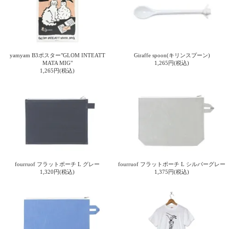
電話で問合
せ
095-895-
7771
yamyam B3ポスター"GLOM INTEATT
Giraffe spoon(キリンスプーン)
受付時間
MATA MIG"
1,265円(税込)
1,265円(税込)
12:00~19:00
配送
料金
宅急
便 792
円 北
fourruof フラットポーチ L グレー
fourruof フラットポーチ L シルバーグレー
海道
1,320円(税込)
1,375円(税込)
沖縄
1030
円
11,000
円以