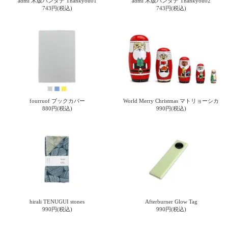
admi 木版バンダナ Thankyou01
admi 木版バンダナ Thankyou02
ガ
743円(税込)
743円(税込)
ジ
ン
新
着
再
入
荷
情
報
fourruof ブックカバー
World Merry Christmas マトリョーシカ
な
880円(税込)
990円(税込)
ど
当
店
の
旬
な
情
報
を
発
hirali TENUGUI stones
Afterburner Glow Tag
990円(税込)
990円(税込)
信
し