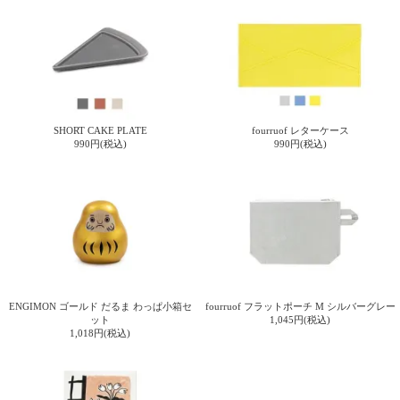
て
い
ま
す
SHORT CAKE PLATE
fourruof レターケース
990円(税込)
990円(税込)
私
た
ち
の
こ
と
(Blog)
ENGIMON ゴールド だるま わっぱ小箱セ
fourruof フラットポーチ M シルバーグレー
ット
1,045円(税込)
1,018円(税込)