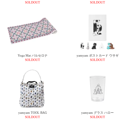
て
SOLDOUT
SOLDOUT
い
ま
す
Yoga Mat バルセロナ
yamyam ポストカード ウサギ
私
SOLDOUT
SOLDOUT
た
ち
の
こ
と
(Blog)
yamyam TOOL BAG
yamyam グラス ハロー
SOLDOUT
SOLDOUT