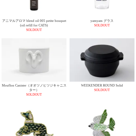
ご
お
送
配
ship
特
会
会
お
0
1,000
2,000
3,000
4,000
5,000
6,000
7,000
8,000
9,000
10,000
注
支
料
送・
to
定
員
員
客
～
～
～
～
～
～
～
～
～
～
円
文
払
に
お
abroad
商
登
ロ
様
999
1,999
2,999
3,999
4,999
5,999
6,999
7,999
8,999
9,999
～
アニマルアロマ blend oil 005 petite bouquet
yamyam グラス
方
い
つ
届
取
録
グ
ガ
円
円
円
円
円
円
円
円
円
円
(oil refill for CATS)
SOLDOUT
法
方
い
日
引
イ
イ
SOLDOUT
法
て
数
ン
ド
一
覧
Mouflon Canister（オオツノヒツジキャニス
WEEKENDER ROUND Solid
ター）
SOLDOUT
SOLDOUT
メ
ー
ル
マ