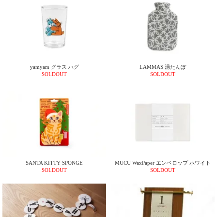
電話で問合
せ
095-895-
7771
受付時間
yamyam グラス ハグ
LAMMAS 湯たんぽ
12:00~19:00
SOLDOUT
SOLDOUT
配送
料金
宅急
便 792
円 北
海道
SANTA KITTY SPONGE
MUCU WaxPaper エンベロップ ホワイト
SOLDOUT
SOLDOUT
沖縄
1030
円
11,000
円以