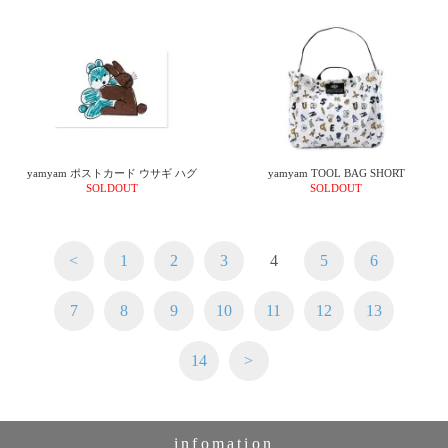
yamyam ポストカード ウサギ ハグ
yamyam TOOL BAG SHORT
SOLDOUT
SOLDOUT
<
1
2
3
4
5
6
7
8
9
10
11
12
13
14
>
infomation