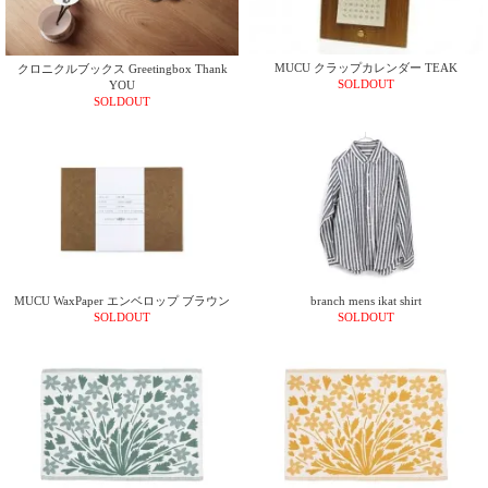
上 無
料
ポス
MUCU クラップカレンダー TEAK
クロニクルブックス Greetingbox Thank
ト投
SOLDOUT
YOU
函 330
SOLDOUT
円
5,500
円以
上 無
料
MUCU WaxPaper エンベロップ ブラウン
branch mens ikat shirt
SOLDOUT
SOLDOUT