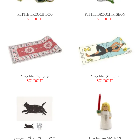
ガ
ジ
PETITE BROOCH DOG
PETITE BROOCH PIGEON
ン
SOLDOUT
SOLDOUT
新
着
再
入
荷
情
報
な
ど
当
Yoga Mat ペルシャ
Yoga Mat タロット
SOLDOUT
SOLDOUT
店
の
旬
な
情
報
を
発
信
し
yamyam ポストカード ネコ
Lisa Larson MAIDEN