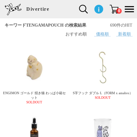
Divertire
0
キーワードTENGAMAPOUCH の検索結果
690件のHIT
おすすめ順
価格順
新着順
新
再
イ
フ
キ
食
生
ハ
ペ
子
文
S
b
ト
f
L
a
ぽ
鹿
ブ
着
入
ン
ァ
ッ
品
活
ン
ッ
供
房
a
i
モ
o
i
d
れ
児
ラ
商
荷
テ
ッ
チ
雑
カ
ト
用
具
l
r
タ
g
s
m
ぽ
島
ン
品
商
リ
シ
ン
貨
チ
グ
品
e
d
ケ
l
a
i
れ
睦
ド
品
ア
ョ
用
・
ッ
s
i
L
動
一
ン
品
生
ズ
'
n
a
物
覧
地
w
e
r
o
n
s
r
w
o
検索
d
o
n
して
s
r
商品
k
を探
ENGIMON ゴールド 招き猫 わっぱ小箱セ
S字フック ダブル L（FORM x amabro）
す
s
ット
SOLDOUT
SOLDOUT
お気
に入
り一
覧ペ
ージ