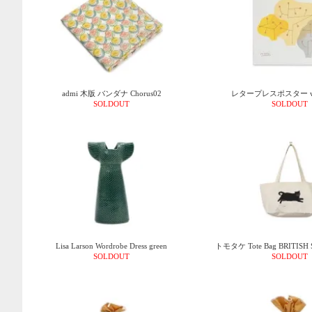
admi 木版 バンダナ Chorus02
レタープレスポスター warm
SOLDOUT
SOLDOUT
Lisa Larson Wordrobe Dress green
トモタケ Tote Bag BRITISH 
SOLDOUT
SOLDOUT