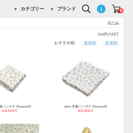
カテゴリー
ブランド
0
ホーム
344件のHIT
おすすめ順
価格順
新着順
木版ハンカチ Hanauta06
admi 木版バンダナ Hanauta06
SOLDOUT
SOLDOUT