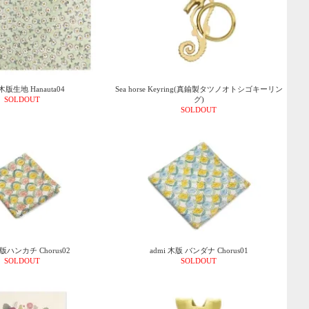
 木版生地 Hanauta04
Sea horse Keyring(真鍮製タツノオトシゴキーリン
SOLDOUT
グ)
SOLDOUT
木版ハンカチ Chorus02
admi 木版 バンダナ Chorus01
SOLDOUT
SOLDOUT