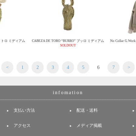
um” トロ ミディアム
CABEZA DE TORO “BURRO” ブッロ ミディアム
No Collar G.W
SOLDOUT
<
1
2
3
4
5
6
7
>
infomation
支払い方法
配送・送料
アクセス
メディア掲載