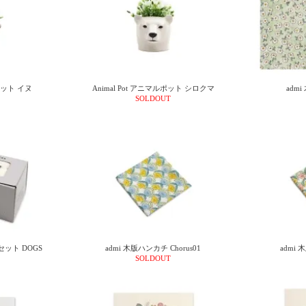
ルポット イヌ
Animal Pot アニマルポット シロクマ
admi
SOLDOUT
ット DOGS
admi 木版ハンカチ Chorus01
admi 
SOLDOUT