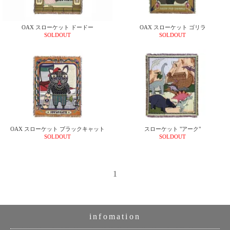
ご
お
送
配
ship
特
会
会
お
0
1,000
2,000
3,000
4,000
5,000
6,000
7,000
8,000
9,000
10,000
注
支
料
送・
to
定
員
員
客
～
～
～
～
～
～
～
～
～
～
円
文
払
に
お
abroad
商
登
ロ
様
OAX スローケット ドードー
OAX スローケット ゴリラ
999
1,999
2,999
3,999
4,999
5,999
6,999
7,999
8,999
9,999
～
SOLDOUT
SOLDOUT
方
い
つ
届
取
録
グ
ガ
円
円
円
円
円
円
円
円
円
円
法
方
い
日
引
イ
イ
法
て
数
ン
ド
一
覧
OAX スローケット ブラックキャット
スローケット "アーク"
SOLDOUT
SOLDOUT
1
メ
ー
infomation
ル
マ