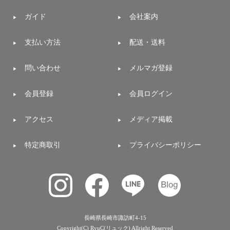
ガ
ガイド
会社案内
ジ
ン
新
支払い方法
配送・送料
着
再
入
問い合わせ
メルマガ登録
荷
情
会員登録
会員ログイン
報
な
ど
アクセス
メディア掲載
当
店
の
特定商取引
プライバシーポリシー
旬
な
情
報
を
発
信
長崎県長崎市諏訪町4-15
し
Copyright(C) RyuC(リュック) Allright Reserved