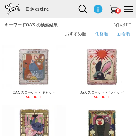
Divertire
0
キーワードOAX の検索結果
6件のHIT
おすすめ順
価格順
新着順
新
再
イ
フ
キ
食
生
ハ
ペ
子
文
S
b
ト
f
L
a
ぽ
鹿
ブ
着
入
ン
ァ
ッ
品
活
ン
ッ
供
房
a
i
モ
o
i
d
れ
児
ラ
商
荷
テ
ッ
チ
雑
カ
ト
用
具
l
r
タ
g
s
m
ぽ
島
ン
品
商
リ
シ
ン
貨
チ
グ
品
e
d
ケ
l
a
i
れ
睦
ド
品
ア
ョ
用
・
ッ
s
i
L
動
一
ン
品
生
ズ
'
n
a
物
覧
地
w
e
r
o
n
s
r
w
o
検索
d
o
n
して
s
r
商品
k
を探
OAX スローケット キャット
OAX スローケット "ラビット"
す
s
SOLDOUT
SOLDOUT
お気
に入
り一
覧ペ
ージ