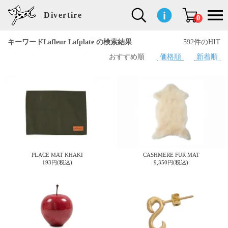
Divertire
0
キーワードLafleur Lafplate の検索結果
592件のHIT
おすすめ順
価格順
新着順
新
再
イ
フ
キ
食
生
ハ
ペ
子
文
S
b
ト
f
L
a
ぽ
鹿
ブ
着
入
ン
ァ
ッ
品
活
ン
ッ
供
房
a
i
モ
o
i
d
れ
児
ラ
商
荷
テ
ッ
チ
雑
カ
ト
用
具
l
r
タ
g
s
m
ぽ
島
ン
品
商
リ
シ
ン
貨
チ
グ
品
e
d
ケ
l
a
i
れ
睦
ド
品
ア
ョ
用
・
ッ
s
i
L
動
一
ン
品
生
ズ
'
n
a
物
覧
地
w
e
r
o
n
s
r
w
o
検索
d
o
n
して
s
r
商品
k
を探
PLACE MAT KHAKI
CASHMERE FUR MAT
す
s
193円(税込)
9,350円(税込)
お気
に入
り一
覧ペ
ージ