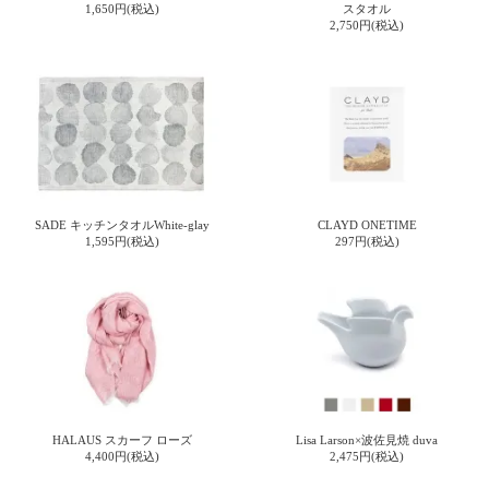
て
1,650円(税込)
スタオル
い
2,750円(税込)
ま
す
私
SADE キッチンタオルWhite-glay
CLAYD ONETIME
た
1,595円(税込)
297円(税込)
ち
の
こ
と
(Blog)
HALAUS スカーフ ローズ
Lisa Larson×波佐見焼 duva
4,400円(税込)
2,475円(税込)