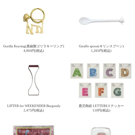
電話で問合
せ
095-895-
7771
受付時間
12:00~19:00
Gorilla Keyring(真鍮製ゴリラキーリング)
Giraffe spoon(キリンスプーン)
4,004円(税込)
1,265円(税込)
配送
料金
宅急
便 792
円 北
海道
LIFTER for WEEKENDER Burgundy
鹿児島睦 LETTERSステッカー
沖縄
2,475円(税込)
110円(税込)
1030
円
11,000
円以