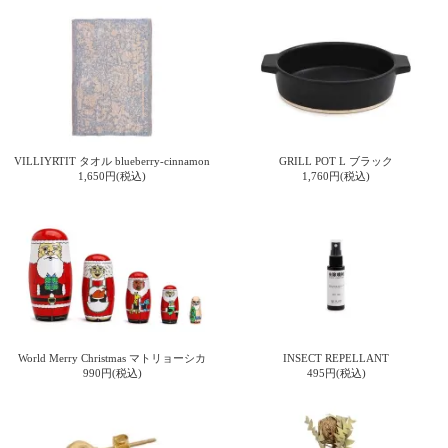
て
い
ま
す
VILLIYRTIT タオル blueberry-cinnamon
GRILL POT L ブラック
1,650円(税込)
1,760円(税込)
私
た
ち
の
こ
と
(Blog)
World Merry Christmas マトリョーシカ
INSECT REPELLANT
990円(税込)
495円(税込)