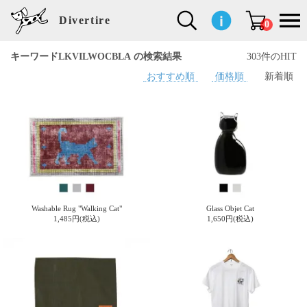
Divertire
0
キーワードLKVILWOCBLA の検索結果
303件のHIT
おすすめ順
価格順
新着順
新
再
イ
フ
キ
食
生
ハ
ペ
子
文
S
b
ト
f
L
a
ぽ
鹿
ブ
着
入
ン
ァ
ッ
品
活
ン
ッ
供
房
a
i
モ
o
i
d
れ
児
ラ
商
荷
テ
ッ
チ
雑
カ
ト
用
具
l
r
タ
g
s
m
ぽ
島
ン
品
商
リ
シ
ン
貨
チ
グ
品
e
d
ケ
l
a
i
れ
睦
ド
品
ア
ョ
用
・
ッ
s
i
L
動
一
ン
品
生
ズ
'
n
a
物
覧
地
w
e
r
o
n
s
r
w
o
検索
d
o
n
して
s
r
商品
k
を探
Washable Rug "Walking Cat"
Glass Objet Cat
す
s
1,485円(税込)
1,650円(税込)
お気
に入
り一
覧ペ
ージ