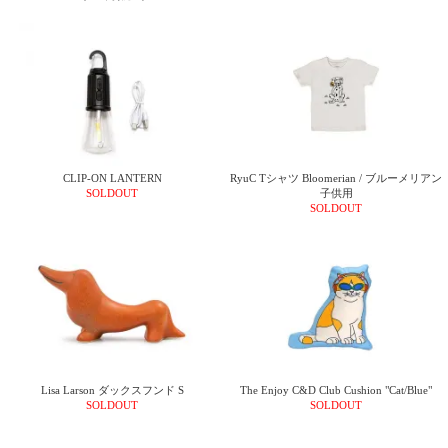
CLIP-ON LANTERN
RyuC Tシャツ Bloomerian / ブルーメリアン
SOLDOUT
子供用
SOLDOUT
Lisa Larson ダックスフンド S
The Enjoy C&D Club Cushion "Cat/Blue"
SOLDOUT
SOLDOUT