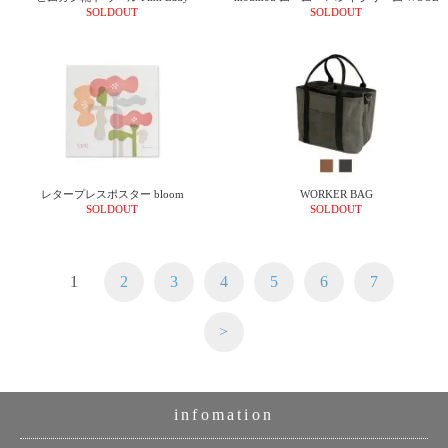
SOLDOUT
SOLDOUT
レタープレスポスター bloom
WORKER BAG
SOLDOUT
SOLDOUT
1
2
3
4
5
6
7
>
infomation