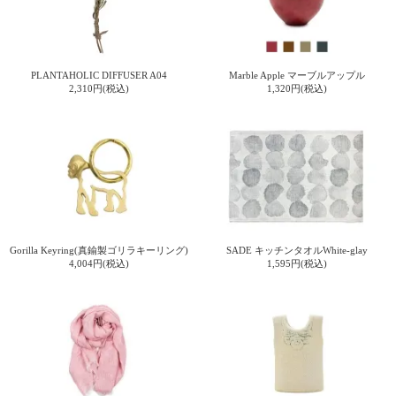
上 無
料
ポス
ト投
PLANTAHOLIC DIFFUSER A04
Marble Apple マーブルアップル
函 330
2,310円(税込)
1,320円(税込)
円
5,500
円以
上 無
料
Gorilla Keyring(真鍮製ゴリラキーリング)
SADE キッチンタオルWhite-glay
4,004円(税込)
1,595円(税込)