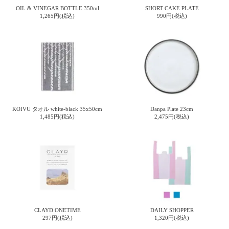
ガ
OIL & VINEGAR BOTTLE 350ml
SHORT CAKE PLATE
1,265円(税込)
990円(税込)
ジ
ン
新
着
再
入
荷
情
報
な
KOIVU タオル white-black 35x50cm
Danpa Plate 23cm
ど
1,485円(税込)
2,475円(税込)
当
店
の
旬
な
情
報
を
発
CLAYD ONETIME
DAILY SHOPPER
信
297円(税込)
1,320円(税込)
し