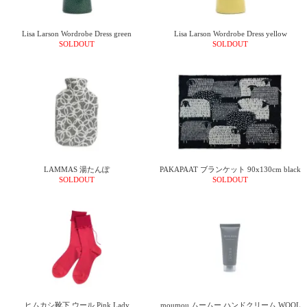
Lisa Larson Wordrobe Dress green
Lisa Larson Wordrobe Dress yellow
SOLDOUT
SOLDOUT
LAMMAS 湯たんぽ
PAKAPAAT ブランケット 90x130cm black
SOLDOUT
SOLDOUT
ヒムカシ靴下 ウール Pink Lady
moumou ムームー ハンドクリーム WOOL