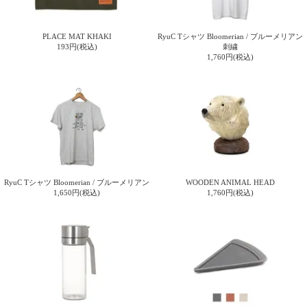
ご
お
送
配
ship
特
会
会
お
0
1,000
2,000
3,000
4,000
5,000
6,000
7,000
8,000
9,000
10,000
注
支
料
送・
to
定
員
員
客
～
～
～
～
～
～
～
～
～
～
円
文
払
に
お
abroad
商
登
ロ
様
PLACE MAT KHAKI
RyuC Tシャツ Bloomerian / ブルーメリアン
999
1,999
2,999
3,999
4,999
5,999
6,999
7,999
8,999
9,999
～
193円(税込)
刺繍
方
い
つ
届
取
録
グ
ガ
円
円
円
円
円
円
円
円
円
円
1,760円(税込)
法
方
い
日
引
イ
イ
法
て
数
ン
ド
一
覧
RyuC Tシャツ Bloomerian / ブルーメリアン
WOODEN ANIMAL HEAD
1,650円(税込)
1,760円(税込)
メ
ー
ル
マ