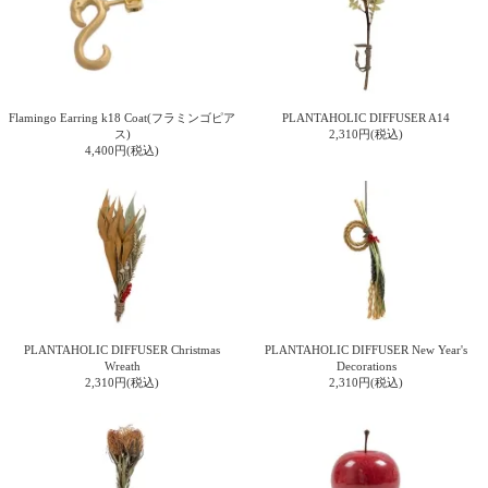
電話で問合
せ
095-895-
7771
Flamingo Earring k18 Coat(フラミンゴピア
PLANTAHOLIC DIFFUSER A14
受付時間
ス)
2,310円(税込)
4,400円(税込)
12:00~19:00
配送
料金
宅急
便 792
円 北
PLANTAHOLIC DIFFUSER Christmas
PLANTAHOLIC DIFFUSER New Year's
海道
Wreath
Decorations
2,310円(税込)
2,310円(税込)
沖縄
1030
円
11,000
円以