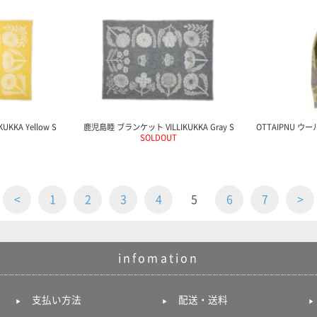
KKA Yellow S
鹿児島睦 ブランケット VILLIKUKKA Gray S
OTTAIPNU ウー
SOLDOUT
<
1
2
3
4
5
6
7
>
infomation
支払い方法
配送・送料