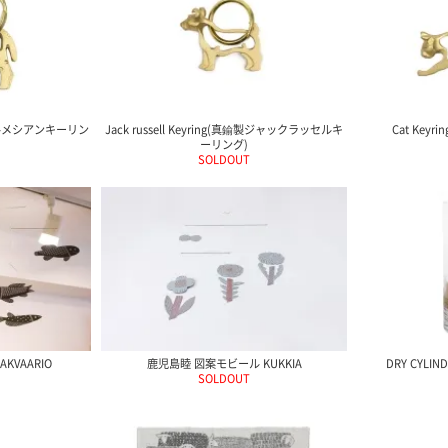
鍮製ダルメシアンキーリン
Jack russell Keyring(真鍮製ジャックラッセルキ
Cat Key
ーリング)
SOLDOUT
KVAARIO
鹿児島睦 図案モビール KUKKIA
DRY CYLIND
SOLDOUT