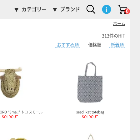
カテゴリー
ブランド
0
ホーム
313件のHIT
おすすめ順
価格順
新着順
TORO “Small” トロ スモール
seed ikat totebag
SOLDOUT
SOLDOUT