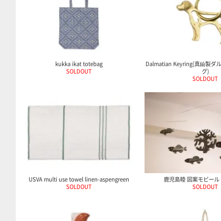
kukka ikat totebag
Dalmatian Keyring(真
SOLDOUT
グ)
SOLDOUT
USVA multi use towel linen-aspengreen
鹿児島睦 図案モビール A
SOLDOUT
SOLDOUT