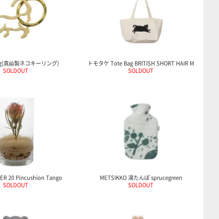
ring(真鍮製ネコキーリング)
トモタケ Tote Bag BRITISH SHORT HAIR M
SOLDOUT
SOLDOUT
ER 20 Pincushion Tango
METSIKKO 湯たんぽ sprucegreen
SOLDOUT
SOLDOUT