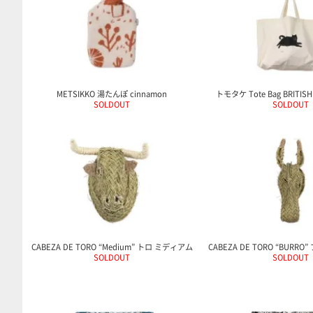
METSIKKO 湯たんぽ cinnamon
トモタケ Tote Bag BRITISH 
SOLDOUT
SOLDOUT
CABEZA DE TORO “Medium” トロ ミディアム
CABEZA DE TORO “BURR
SOLDOUT
SOLDOUT