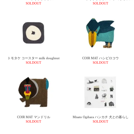
て
SOLDOUT
SOLDOUT
い
ま
す
私
トモタケ コースター milk doughnut
COIR MAT ハシビロコウ
SOLDOUT
SOLDOUT
た
ち
の
こ
と
(Blog)
COIR MAT マンドリル
Misato Ogihara ハンカチ 犬との暮らし
SOLDOUT
SOLDOUT