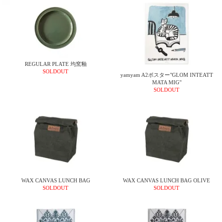
REGULAR PLATE 均窯釉
SOLDOUT
yamyam A2ポスター"GLOM INTEATT
MATA MIG"
SOLDOUT
WAX CANVAS LUNCH BAG
WAX CANVAS LUNCH BAG OLIVE
SOLDOUT
SOLDOUT