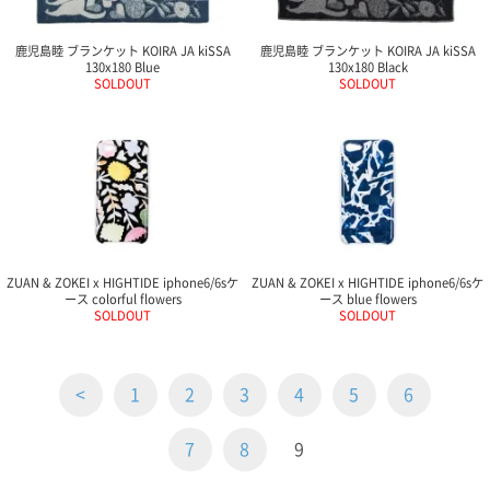
ガ
ジ
鹿児島睦 ブランケット KOIRA JA kiSSA
鹿児島睦 ブランケット KOIRA JA kiSSA
ン
130x180 Blue
130x180 Black
新
SOLDOUT
SOLDOUT
着
再
入
荷
情
報
な
ど
当
店
ZUAN & ZOKEI x HIGHTIDE iphone6/6sケ
ZUAN & ZOKEI x HIGHTIDE iphone6/6sケ
ース colorful flowers
ース blue flowers
の
SOLDOUT
SOLDOUT
旬
な
情
報
<
1
2
3
4
5
6
を
発
7
8
9
信
し