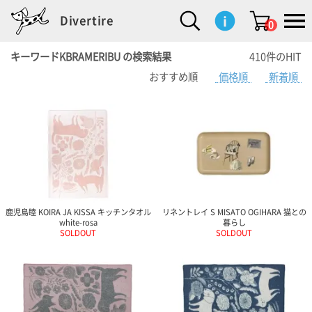
Divertire
0
キーワードKBRAMERIBU の検索結果
410件のHIT
おすすめ順
価格順
新着順
新
再
イ
フ
キ
食
生
ハ
ペ
子
文
S
b
ト
f
L
a
ぽ
鹿
ブ
着
入
ン
ァ
ッ
品
活
ン
ッ
供
房
a
i
モ
o
i
d
れ
児
ラ
商
荷
テ
ッ
チ
雑
カ
ト
用
具
l
r
タ
g
s
m
ぽ
島
ン
品
商
リ
シ
ン
貨
チ
グ
品
e
d
ケ
l
a
i
れ
睦
ド
品
ア
ョ
用
・
ッ
s
i
L
動
一
ン
品
生
ズ
'
n
a
物
覧
地
w
e
r
o
n
s
r
w
o
検索
d
o
n
して
s
r
商品
を探
k
鹿児島睦 KOIRA JA KISSA キッチンタオル
リネントレイ S MISATO OGIHARA 猫との
す
s
white-rosa
暮らし
SOLDOUT
SOLDOUT
お気
に入
り一
覧ペ
ージ