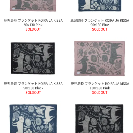
ご
お
送
配
ship
特
会
会
お
0
1,000
2,000
3,000
4,000
5,000
6,000
7,000
8,000
9,000
10,000
注
支
料
送・
to
定
員
員
客
～
～
～
～
～
～
～
～
～
～
円
文
払
に
お
abroad
商
登
ロ
様
999
1,999
2,999
3,999
4,999
5,999
6,999
7,999
8,999
9,999
～
鹿児島睦 ブランケット KOIRA JA KISSA
鹿児島睦 ブランケット KOIRA JA KISSA
方
い
つ
届
取
録
グ
ガ
円
円
円
円
円
円
円
円
円
円
90x130 Pink
90x130 Blue
法
方
い
日
引
イ
イ
SOLDOUT
SOLDOUT
法
て
数
ン
ド
一
覧
鹿児島睦 ブランケット KOIRA JA KISSA
鹿児島睦 ブランケット KOIRA JA kiSSA
90x130 Black
130x180 Pink
SOLDOUT
SOLDOUT
メ
ー
ル
マ