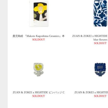
鹿児島睦 『Makoto Kagoshima Ceramics』本
ZUAN & ZOKEI x HIGHTIDE
SOLDOUT
blue flowers
SOLDOUT
ZUAN & ZOKEI x HIGHTIDE ピンバッジ C
ZUAN & ZOKEI x HIGHT
SOLDOUT
SOLDOUT