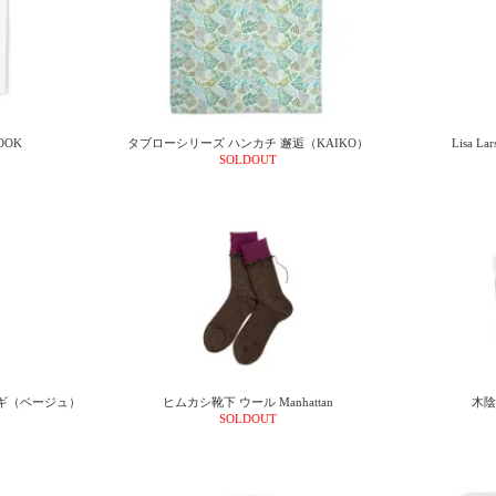
OOK
タブローシリーズ ハンカチ 邂逅（KAIKO）
Lisa L
SOLDOUT
N ウサギ（ベージュ）
ヒムカシ靴下 ウール Manhattan
木陰 
SOLDOUT