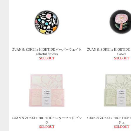
ZUAN & ZOKEI x HIGHTIDE ペーパーウェイト
ZUAN & ZOKEI x HIGHT
colorful flowers
flower
SOLDOUT
SOLDOUT
ZUAN & ZOKEI x HIGHTIDE レターセット ピン
ZUAN & ZOKEI x HIGHT
ク
ジュ
SOLDOUT
SOLDOUT