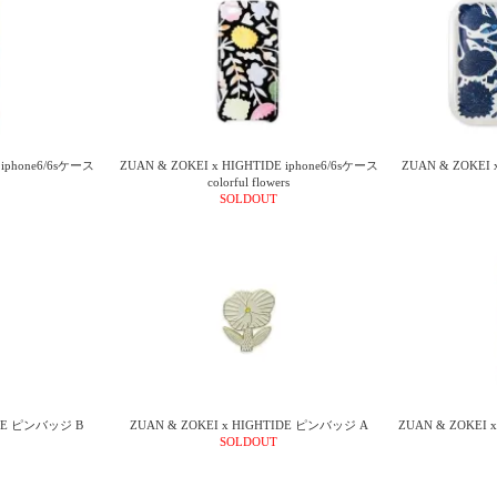
 iphone6/6sケース
ZUAN & ZOKEI x HIGHTIDE iphone6/6sケース
ZUAN & ZOKE
colorful flowers
SOLDOUT
IDE ピンバッジ B
ZUAN & ZOKEI x HIGHTIDE ピンバッジ A
ZUAN & ZOKEI x
SOLDOUT