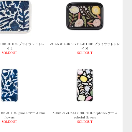
I x HIGHTIDE プライウッドトレ
ZUAN & ZOKEI x HIGHTIDE プライウッドトレ
イ L
イ M
SOLDOUT
SOLDOUT
 HIGHTIDE iphone7ケース blue
ZUAN & ZOKEI x HIGHTIDE iphone7ケース
flowers
colorful flowers
SOLDOUT
SOLDOUT