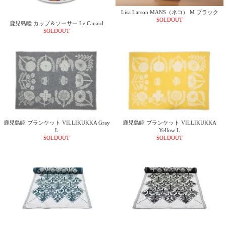
ガ
Lisa Larson MANS（ネコ） M ブラック
ジ
SOLDOUT
鹿児島睦 カップ＆ソーサー Le Canard
ン
SOLDOUT
新
着
再
入
荷
情
報
な
ど
当
鹿児島睦 ブランケット VILLIKUKKA Gray
鹿児島睦 ブランケット VILLIKUKKA
L
Yellow L
店
SOLDOUT
SOLDOUT
の
旬
な
情
報
を
発
信
し