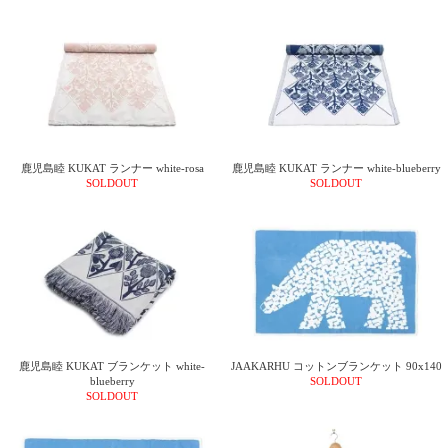
電話で問合
せ
095-895-
7771
受付時間
12:00~19:00
鹿児島睦 KUKAT ランナー white-rosa
鹿児島睦 KUKAT ランナー white-blueberry
SOLDOUT
SOLDOUT
配送
料金
宅急
便 792
円 北
海道
沖縄
鹿児島睦 KUKAT ブランケット white-
JAAKARHU コットンブランケット 90x140
1030
blueberry
SOLDOUT
円
SOLDOUT
11,000
円以