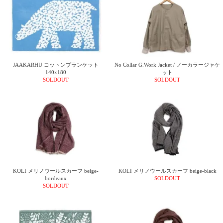
上 無
料
ポス
ト投
函 330
円
5,500
JAAKARHU コットンブランケット
No Collar G.Work Jacket / ノーカラージャケ
140x180
ット
円以
SOLDOUT
SOLDOUT
上 無
料
KOLI メリノウールスカーフ beige-
KOLI メリノウールスカーフ beige-black
bordeaux
SOLDOUT
SOLDOUT