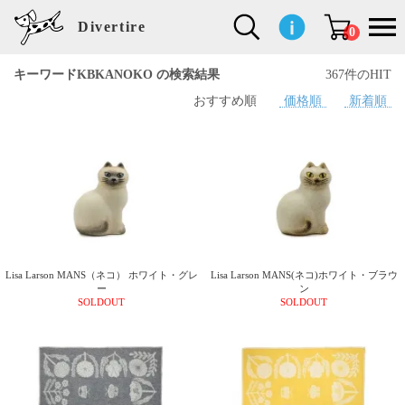
Divertire
0
キーワードKBKANOKO の検索結果
367件のHIT
おすすめ順
価格順
新着順
新
再
イ
フ
キ
食
生
ハ
ペ
子
文
S
b
ト
f
L
a
ぽ
鹿
ブ
着
入
ン
ァ
ッ
品
活
ン
ッ
供
房
a
i
モ
o
i
d
れ
児
ラ
商
荷
テ
ッ
チ
雑
カ
ト
用
具
l
r
タ
g
s
m
ぽ
島
ン
品
商
リ
シ
ン
貨
チ
グ
品
e
d
ケ
l
a
i
れ
睦
ド
品
ア
ョ
用
・
ッ
s
i
L
動
一
ン
品
生
ズ
'
n
a
物
覧
地
w
e
r
o
n
s
r
w
o
検索
d
o
n
して
s
r
商品
k
を探
Lisa Larson MANS（ネコ） ホワイト・グレ
Lisa Larson MANS(ネコ)ホワイト・ブラウ
す
s
ー
ン
SOLDOUT
SOLDOUT
お気
に入
り一
覧ペ
ージ