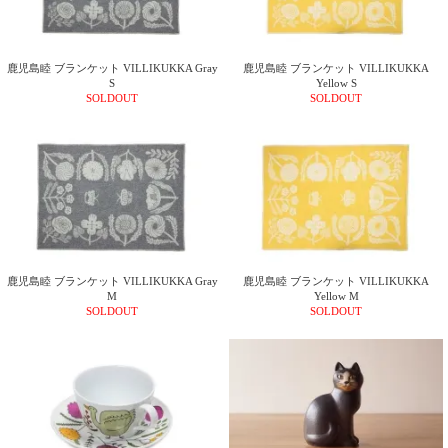
ご
お
送
配
ship
特
会
会
お
0
1,000
2,000
3,000
4,000
5,000
6,000
7,000
8,000
9,000
10,000
注
支
料
送・
to
定
員
員
客
～
～
～
～
～
～
～
～
～
～
円
文
払
に
お
abroad
商
登
ロ
様
999
1,999
2,999
3,999
4,999
5,999
6,999
7,999
8,999
9,999
～
鹿児島睦 ブランケット VILLIKUKKA Gray
鹿児島睦 ブランケット VILLIKUKKA
方
い
つ
届
取
録
グ
ガ
円
円
円
円
円
円
円
円
円
円
S
Yellow S
法
方
い
日
引
イ
イ
SOLDOUT
SOLDOUT
法
て
数
ン
ド
一
覧
鹿児島睦 ブランケット VILLIKUKKA Gray
鹿児島睦 ブランケット VILLIKUKKA
M
Yellow M
SOLDOUT
SOLDOUT
メ
ー
ル
マ