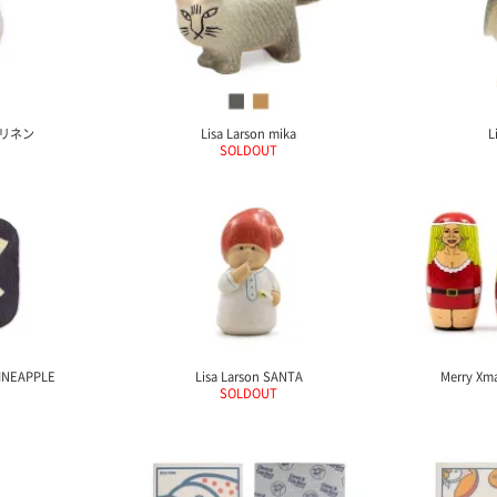
 リネン
Lisa Larson mika
L
SOLDOUT
NEAPPLE
Lisa Larson SANTA
Merry X
SOLDOUT