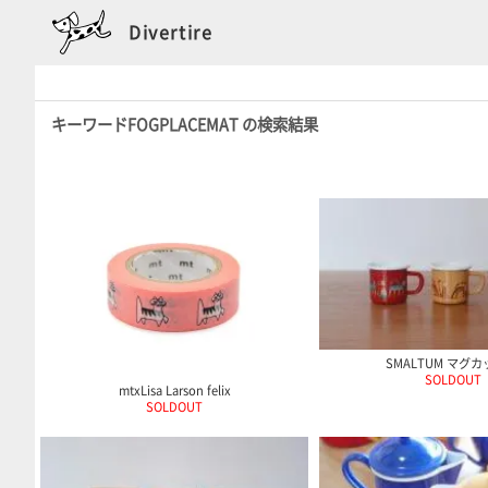
Divertire
キーワードFOGPLACEMAT の検索結果
SMALTUM マグカ
SOLDOUT
mtxLisa Larson felix
SOLDOUT