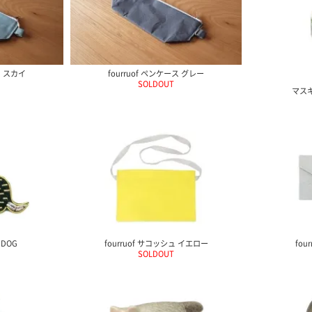
ス スカイ
fourruof ペンケース グレー
SOLDOUT
マスキ
 DOG
fourruof サコッシュ イエロー
fou
SOLDOUT