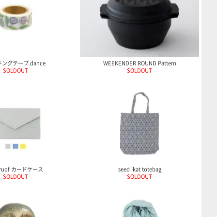
ングテープ dance
WEEKENDER ROUND Pattern
SOLDOUT
SOLDOUT
rruof カードケース
seed ikat totebag
SOLDOUT
SOLDOUT