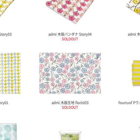
tory03
admi 木版バンダナ Story04
admi 
SOLDOUT
ry01
admi 木版生地 florist03
fourruof 
SOLDOUT