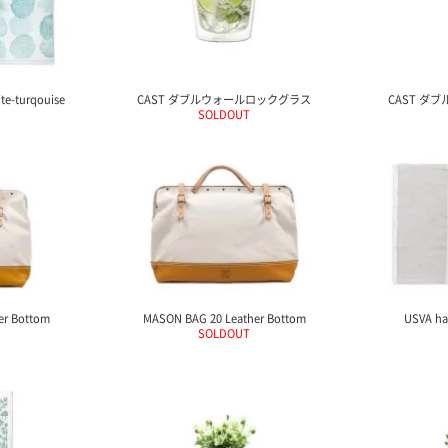
-turqouise
CAST ダブルウォールロックグラス
CAST ダ
SOLDOUT
er Bottom
MASON BAG 20 Leather Bottom
USVA ha
SOLDOUT