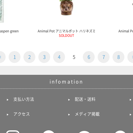
spen green
Animal Pot アニマルポット ハリネズミ
Animal
SOLDOUT
<
1
2
3
4
5
6
7
8
infomation
支払い方法
配送・送料
アクセス
メディア掲載