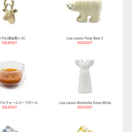
r Pin(真鍮製シカ)
Lisa Larson Polar Bear S
SOLDOUT
SOLDOUT
 ダブルウォールスープボール
Lisa Larson Wordrobe Dress White
SOLDOUT
SOLDOUT