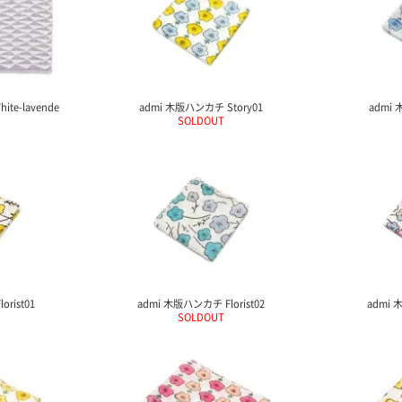
te-lavende
admi 木版ハンカチ Story01
admi 
SOLDOUT
rist01
admi 木版ハンカチ Florist02
admi 
SOLDOUT