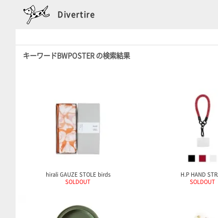
Divertire
キーワードBWPOSTER の検索結果
hirali GAUZE STOLE birds
H.P HAND ST
SOLDOUT
SOLDOUT