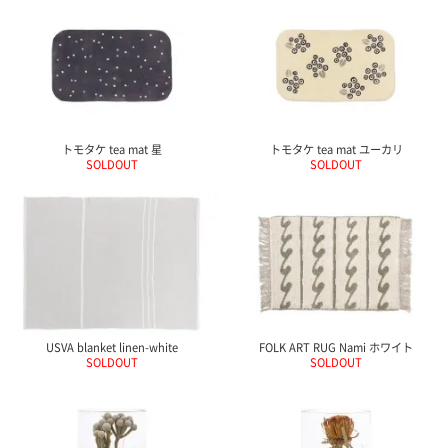
トモタケ tea mat 星
トモタケ tea mat ユーカリ
SOLDOUT
SOLDOUT
USVA blanket linen-white
FOLK ART RUG Nami ホワイト
SOLDOUT
SOLDOUT