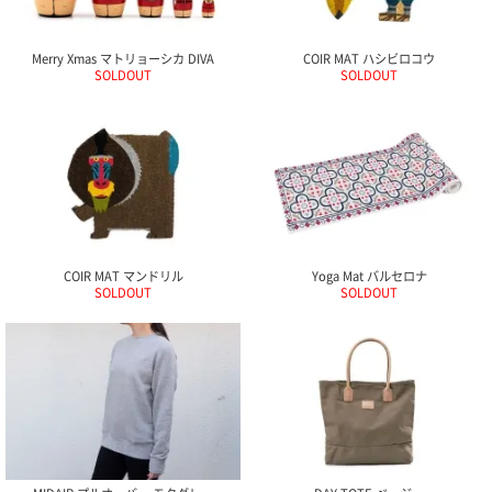
ご
お
送
配
ship
特
会
会
お
0
1,000
2,000
3,000
4,000
5,000
6,000
7,000
8,000
9,000
10,000
注
支
料
送・
to
定
員
員
客
～
～
～
～
～
～
～
～
～
～
円
文
払
に
お
abroad
商
登
ロ
様
Merry Xmas マトリョーシカ DIVA
COIR MAT ハシビロコウ
999
1,999
2,999
3,999
4,999
5,999
6,999
7,999
8,999
9,999
～
SOLDOUT
SOLDOUT
方
い
つ
届
取
録
グ
ガ
円
円
円
円
円
円
円
円
円
円
法
方
い
日
引
イ
イ
法
て
数
ン
ド
一
覧
COIR MAT マンドリル
Yoga Mat バルセロナ
SOLDOUT
SOLDOUT
メ
ー
ル
マ