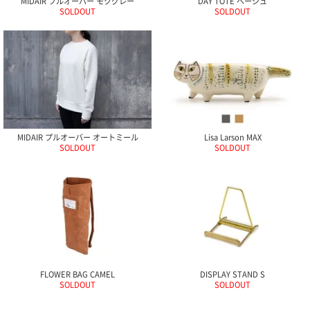
MIDAIR プルオーバー モクグレー
DAY TOTE ベージュ
ガ
SOLDOUT
SOLDOUT
ジ
ン
新
着
再
入
荷
情
報
MIDAIR プルオーバー オートミール
Lisa Larson MAX
な
SOLDOUT
SOLDOUT
ど
当
店
の
旬
な
情
報
を
発
FLOWER BAG CAMEL
DISPLAY STAND S
信
SOLDOUT
SOLDOUT
し