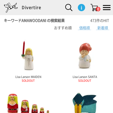
Divertire
0
キーワードAMAWOODANI の検索結果
473件のHIT
おすすめ順
価格順
新着順
新
再
イ
フ
キ
食
生
ハ
ペ
子
文
S
b
ト
f
L
a
ぽ
鹿
ブ
着
入
ン
ァ
ッ
品
活
ン
ッ
供
房
a
i
モ
o
i
d
れ
児
ラ
商
荷
テ
ッ
チ
雑
カ
ト
用
具
l
r
タ
g
s
m
ぽ
島
ン
品
商
リ
シ
ン
貨
チ
グ
品
e
d
ケ
l
a
i
れ
睦
ド
品
ア
ョ
用
・
ッ
s
i
L
動
一
ン
品
生
ズ
'
n
a
物
覧
地
w
e
r
o
n
s
r
w
o
検索
d
o
n
して
s
r
商品
を探
k
Lisa Larson MAIDEN
Lisa Larson SANTA
す
s
SOLDOUT
SOLDOUT
お気
に入
り一
覧ペ
ージ