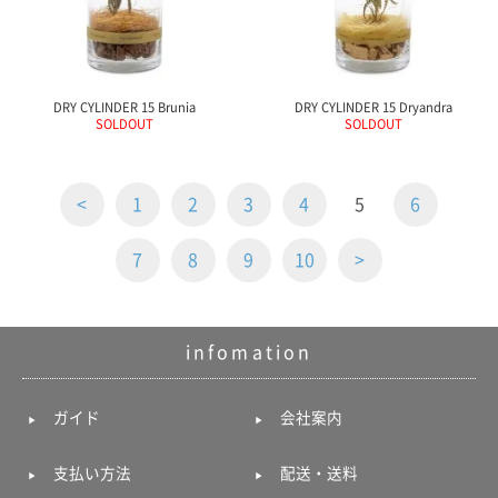
DRY CYLINDER 15 Brunia
DRY CYLINDER 15 Dryandra
SOLDOUT
SOLDOUT
<
1
2
3
4
5
6
7
8
9
10
>
infomation
ガイド
会社案内
支払い方法
配送・送料