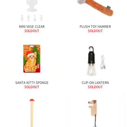
電話で問合
せ
095-895-
MINI VASE CLEAR
PLUSH TOY HAMMER
7771
SOLDOUT
SOLDOUT
受付時間
12:00~19:00
配送料
金
宅急便
SANTA KITTY SPONGE
CLIP-ON LANTERN
792円
SOLDOUT
SOLDOUT
北海道
沖縄
1030
円
11,000
円以上
無料