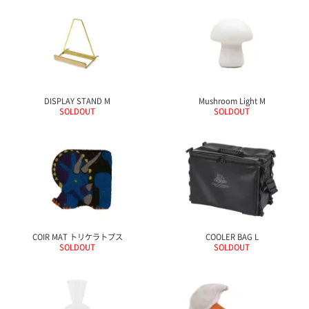
て
い
ま
す
DISPLAY STAND M
Mushroom Light M
SOLDOUT
SOLDOUT
私
た
ち
の
こ
と
(Blog)
COIR MAT トリケラトプス
COOLER BAG L
SOLDOUT
SOLDOUT