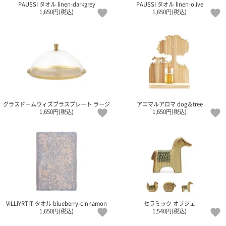
て
PAUSSI タオル linen-darkgrey
PAUSSI タオル linen-olive
い
1,650円(税込)
1,650円(税込)
ま
す
私
グラスドームウィズブラスプレート ラージ
アニマルアロマ dog＆tree
た
1,650円(税込)
1,650円(税込)
ち
の
こ
と
(Blog)
VILLIYRTIT タオル blueberry-cinnamon
セラミック オブジェ
1,650円(税込)
1,540円(税込)