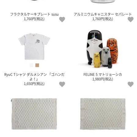
ガ
ジ
フラクタルケーキプレート susu
アルミニウムキャニスター セパレート
ン
1,760円(税込)
1,760円(税込)
新
着
再
入
荷
情
報
な
ど
当
RyuC Tシャツ ダルメシアン 「ゴハンだ
FELINE 5 マトリョーシカ
店
よ！」
1,980円(税込)
1,650円(税込)
の
旬
な
情
報
を
発
信
し