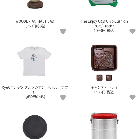
ご
お
送
配
ship
特
会
会
お
0
1,000
2,000
3,000
4,000
5,000
6,000
7,000
8,000
9,000
10,000
注
支
料
送・
to
定
員
員
客
～
～
～
～
～
～
～
～
～
～
円
文
払
に
お
abroad
商
登
ロ
様
999
1,999
2,999
3,999
4,999
5,999
6,999
7,999
8,999
9,999
～
WOODEN ANIMAL HEAD
The Enjoy C&D Club Cushion
方
い
つ
届
取
録
グ
ガ
円
円
円
円
円
円
円
円
円
円
1,760円(税込)
"Cat/Green"
法
方
い
日
引
イ
イ
1,760円(税込)
法
て
数
ン
ド
一
覧
RyuC Tシャツ ダルメシアン 「chuu」ホワ
キャンディトレイ
イト
1,925円(税込)
1,650円(税込)
メ
ー
ル
マ