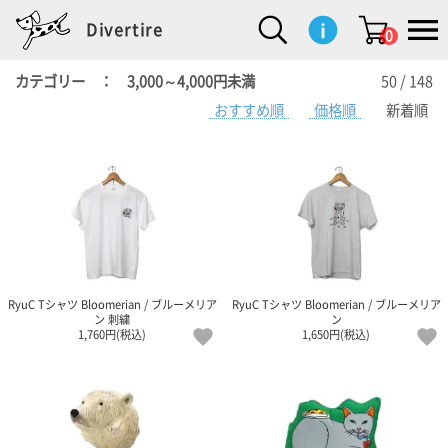
Divertire
0
カテゴリー ： 3,000～4,000円未満
50 / 148
おすすめ順
価格順
新着順
新
再
イ
フ
キ
食
生
ハ
ペ
子
文
S
b
ト
f
L
a
ぽ
鹿
ブ
着
入
ン
ァ
ッ
品
活
ン
ッ
供
房
a
i
モ
o
i
d
れ
児
ラ
商
荷
テ
ッ
チ
雑
カ
ト
用
具
l
r
タ
g
s
m
ぽ
島
ン
品
商
リ
シ
ン
貨
チ
グ
品
e
d
ケ
l
a
i
れ
睦
ド
品
ア
ョ
用
・
ッ
s
i
L
動
一
ン
品
生
ズ
'
n
a
物
覧
地
w
e
r
o
n
s
r
w
o
検索
d
o
n
して
s
r
商品
を探
k
RyuC Tシャツ Bloomerian / ブルーメリア
RyuC Tシャツ Bloomerian / ブルーメリア
す
s
ン 刺繍
ン
1,760円(税込)
1,650円(税込)
お気
に入
り一
覧ペ
ージ