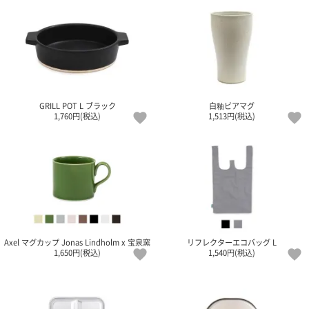
電話で問合
せ
095-895-
7771
受付時間
12:00~19:00
GRILL POT L ブラック
白釉ビアマグ
1,760円(税込)
1,513円(税込)
配送料
金
宅急便
792円
北海道
沖縄
Axel マグカップ Jonas Lindholm x 宝泉窯
リフレクターエコバッグ L
1030
1,650円(税込)
1,540円(税込)
円
11,000
円以上
無料