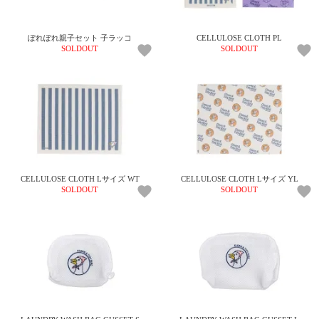
ご
お
送
配
ship
特
会
会
お
0
1,000
2,000
3,000
4,000
5,000
6,000
7,000
8,000
9,000
10,000
注
支
料
送・
to
定
員
員
客
～
～
～
～
～
～
～
～
～
～
円
文
払
に
お
abroad
商
登
ロ
様
ぽれぽれ親子セット 子ラッコ
CELLULOSE CLOTH PL
999
1,999
2,999
3,999
4,999
5,999
6,999
7,999
8,999
9,999
～
SOLDOUT
SOLDOUT
方
い
つ
届
取
録
グ
ガ
円
円
円
円
円
円
円
円
円
円
法
方
い
日
引
イ
イ
法
て
数
ン
ド
一
覧
CELLULOSE CLOTH Lサイズ WT
CELLULOSE CLOTH Lサイズ YL
SOLDOUT
SOLDOUT
メ
ー
ル
マ