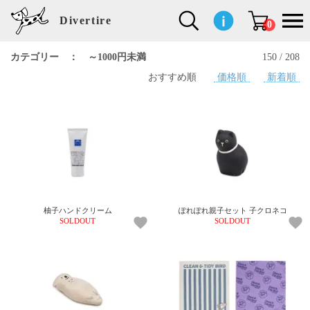
Divertire
0
カテゴリー ： ～1000円未満
150 / 208
おすすめ順
価格順
新着順
新
再
イ
フ
キ
食
生
ハ
ペ
子
文
S
b
ト
f
L
a
ぽ
鹿
ブ
着
入
ン
ァ
ッ
品
活
ン
ッ
供
房
a
i
モ
o
i
d
れ
児
ラ
商
荷
テ
ッ
チ
雑
カ
ト
用
具
l
r
タ
g
s
m
ぽ
島
ン
品
商
リ
シ
ン
貨
チ
グ
品
e
d
ケ
l
a
i
れ
睦
ド
品
ア
ョ
用
・
ッ
s
i
L
動
一
ン
品
生
ズ
'
n
a
物
覧
地
w
e
r
o
n
s
r
w
o
検索
d
o
n
して
s
r
商品
k
を探
柚子ハンドクリーム
ぽれぽれ親子セット 子クロネコ
す
s
SOLDOUT
SOLDOUT
お気
に入
り一
覧ペ
ージ