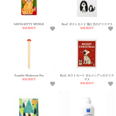
電話で問合
せ
095-895-
SANTA KITTY SPONGE
RyuC ポストカード 猫と犬のクリスマス
7771
SOLDOUT
SOLDOUT
受付時間
12:00~19:00
配送
料金
宅急
Erasable Mushroom Pen
RyuC ポストカード ダルメシアンのクリス
便 792
SOLDOUT
マス
円 北
SOLDOUT
海道
沖縄
1030
円
11,000
円以