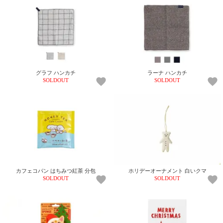
て
い
ま
す
グラフ ハンカチ
ラーナ ハンカチ
SOLDOUT
SOLDOUT
私
た
ち
の
こ
と
(Blog)
カフェコパン はちみつ紅茶 分包
ホリデーオーナメント 白いクマ
SOLDOUT
SOLDOUT