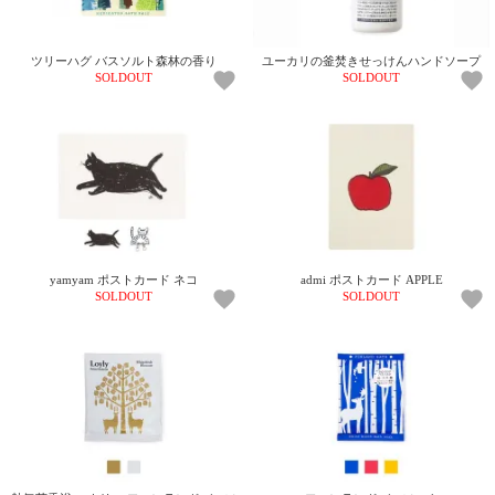
上 無
料
ポス
ツリーハグ バスソルト森林の香り
ユーカリの釜焚きせっけんハンドソープ
ト投
SOLDOUT
SOLDOUT
函 330
円
5,500
円以
上 無
料
yamyam ポストカード ネコ
admi ポストカード APPLE
SOLDOUT
SOLDOUT