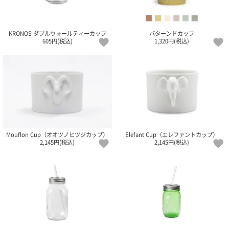
電話で問合
せ
KRONOS ダブルウォールティーカップ
パターンドカップ
095-895-
605円(税込)
1,320円(税込)
7771
受付時間
12:00~19:00
配送料
金
Mouflon Cup（オオツノヒツジカップ）
Elefant Cup（エレファントカップ）
宅急便
2,145円(税込)
2,145円(税込)
792円
北海道
沖縄
1030
円
11,000
円以上
無料