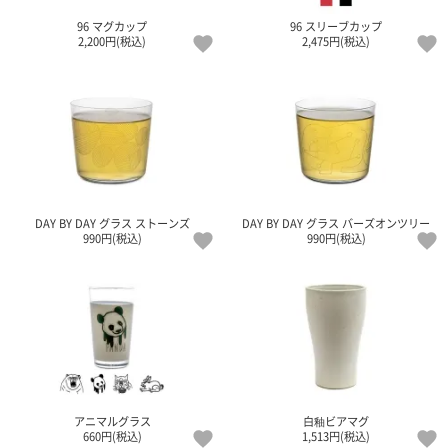
ご
お
送
配
ship
特
会
会
お
0
1,000
2,000
3,000
4,000
5,000
6,000
7,000
8,000
9,000
10,000
96 マグカップ
96 スリーブカップ
注
支
料
送・
to
定
員
員
客
2,200円(税込)
2,475円(税込)
～
～
～
～
～
～
～
～
～
～
円
文
払
に
お
abroad
商
登
ロ
様
999
1,999
2,999
3,999
4,999
5,999
6,999
7,999
8,999
9,999
～
方
い
つ
届
取
録
グ
ガ
円
円
円
円
円
円
円
円
円
円
法
方
い
日
引
イ
イ
法
て
数
ン
ド
一
覧
DAY BY DAY グラス ストーンズ
DAY BY DAY グラス バーズオンツリー
990円(税込)
990円(税込)
メ
ー
アニマルグラス
白釉ビアマグ
ル
660円(税込)
1,513円(税込)
マ