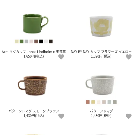
ガ
ジ
ン
新
着
再
入
荷
情
Axel マグカップ Jonas Lindholm x 宝泉窯
DAY BY DAY カップ フラワーズ イエロー
報
1,650円(税込)
1,320円(税込)
な
ど
当
店
の
旬
な
情
報
パターンドマグ スモークブラウン
パターンドマグ
を
1,430円(税込)
1,430円(税込)
発
信
し