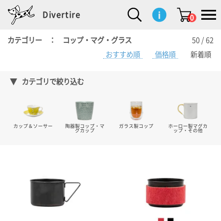
Divertire
0
カテゴリー ： コップ・マグ・グラス
50 / 62
おすすめ順
価格順
新着順
新
再
イ
フ
キ
食
生
ハ
ペ
子
文
S
b
ト
f
L
a
ぽ
鹿
ブ
着
入
ン
ァ
ッ
品
活
ン
ッ
供
房
a
i
モ
o
i
d
れ
児
ラ
商
荷
テ
ッ
チ
雑
カ
ト
用
具
l
r
タ
g
s
m
ぽ
島
ン
品
商
リ
シ
ン
貨
チ
グ
品
e
d
ケ
l
a
i
れ
睦
ド
カテゴリで絞り込む
品
ア
ョ
用
・
ッ
s
i
L
動
一
ン
品
生
ズ
'
n
a
物
覧
地
w
e
r
o
n
s
r
w
o
カップ＆ソーサー
陶器製コップ・マ
ガラス製コップ
ホーロー製マグカ
検索
d
o
n
グカップ
ップ・その他
して
s
r
商品
を探
k
す
s
お気
に入
り一
覧ペ
ージ