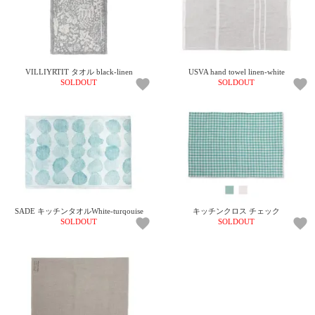
VILLIYRTIT タオル black-linen
USVA hand towel linen-white
SOLDOUT
SOLDOUT
SADE キッチンタオルWhite-turqouise
キッチンクロス チェック
SOLDOUT
SOLDOUT