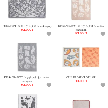
電話で問合
せ
095-895-
7771
EUKALYPTUS キッチンタオル white-grey
KISSANPAIVAT キッチンタオル white-
受付時間
SOLDOUT
cinnamon
SOLDOUT
12:00~19:00
配送
料金
宅急
便 792
円 北
KISSANPAIVAT キッチンタオル white-
CELLULOSE CLOTH OR
海道
darkgrey
SOLDOUT
SOLDOUT
沖縄
1030
円
11,000
円以