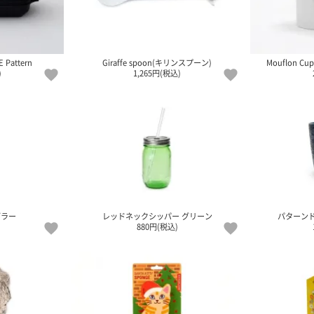
 Pattern
Giraffe spoon(キリンスプーン)
Mouflon
)
1,265円(税込)
ズラー
レッドネックシッパー グリーン
パターン
880円(税込)