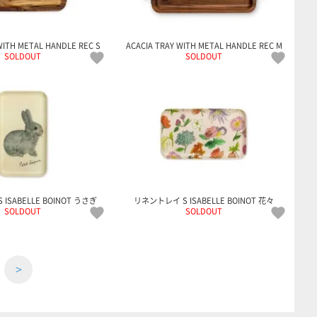
WITH METAL HANDLE REC S
ACACIA TRAY WITH METAL HANDLE REC M
SOLDOUT
SOLDOUT
ISABELLE BOINOT うさぎ
リネントレイ S ISABELLE BOINOT 花々
SOLDOUT
SOLDOUT
>