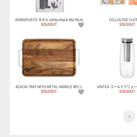
KOIRAPUISTO タオル white-black 46x70cm
CELLULOSE CLO
SOLDOUT
SOLDOUT
ACACIA TRAY WITH METAL HANDLE REC L
UNITEA コールドブリュー
SOLDOUT
SOLDOUT
<