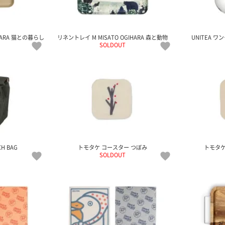
HARA 猫との暮らし
リネントレイ M MISATO OGIHARA 森と動物
UNITEA ワ
SOLDOUT
CH BAG
トモタケ コースター つぼみ
トモタケ
SOLDOUT