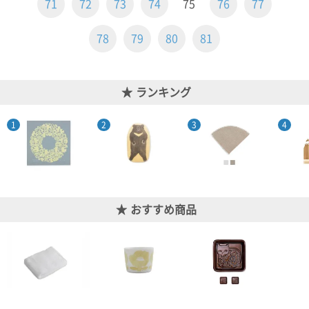
71
72
73
74
75
76
77
ご
お
送
配
ship
特
会
会
お
0
1,000
2,000
3,000
4,000
5,000
6,000
7,000
8,000
9,000
10,000
注
支
料
送・
to
定
員
員
客
～
～
～
～
～
～
～
～
～
～
円
文
払
に
お
abroad
商
登
ロ
様
78
79
80
81
999
1,999
2,999
3,999
4,999
5,999
6,999
7,999
8,999
9,999
～
方
い
つ
届
取
録
グ
ガ
円
円
円
円
円
円
円
円
円
円
法
方
い
日
引
イ
イ
法
て
数
ン
ド
一
ランキング
覧
おすすめ商品
メ
ー
ル
マ