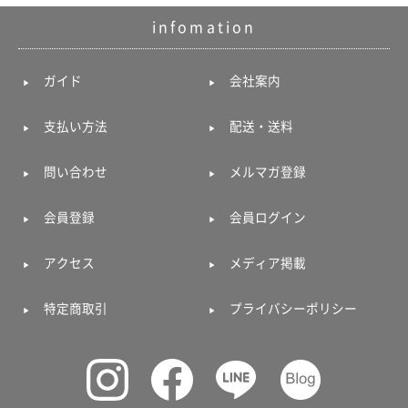
ガ
infomation
ジ
ン
新
ガイド
会社案内
着
再
入
支払い方法
配送・送料
荷
情
報
問い合わせ
メルマガ登録
な
ど
会員登録
会員ログイン
当
店
の
アクセス
メディア掲載
旬
な
情
特定商取引
プライバシーポリシー
報
を
発
信
し