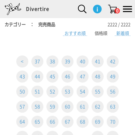
Divertire
0
カテゴリー ： 完売商品
2222 / 2222
おすすめ順
価格順
新着順
新
再
イ
フ
キ
食
生
ハ
ペ
子
文
S
b
ト
f
L
a
ぽ
鹿
ブ
着
入
ン
ァ
ッ
品
活
ン
ッ
供
房
a
i
モ
o
i
d
れ
児
ラ
商
荷
テ
ッ
チ
雑
カ
ト
用
具
l
r
タ
g
s
m
ぽ
島
ン
品
商
リ
シ
ン
貨
チ
グ
品
e
d
ケ
l
a
i
れ
睦
ド
品
ア
ョ
用
・
ッ
s
i
L
動
一
ン
品
生
ズ
'
n
a
物
覧
<
37
38
39
40
41
42
地
w
e
r
o
n
s
r
w
o
43
44
45
46
47
48
49
検索
d
o
n
して
s
r
商品
を探
k
50
51
52
53
54
55
56
す
s
57
58
59
60
61
62
63
お気
に入
り一
64
65
66
67
68
69
70
覧ペ
ージ