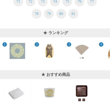
71
72
73
74
75
76
77
ご
お
送
配
ship
特
会
会
お
0
1,000
2,000
3,000
4,000
5,000
6,000
7,000
8,000
9,000
10,000
注
支
料
送・
to
定
員
員
客
～
～
～
～
～
～
～
～
～
～
円
文
払
に
お
abroad
商
登
ロ
様
78
79
80
81
999
1,999
2,999
3,999
4,999
5,999
6,999
7,999
8,999
9,999
～
方
い
つ
届
取
録
グ
ガ
円
円
円
円
円
円
円
円
円
円
法
方
い
日
引
イ
イ
法
て
数
ン
ド
一
ランキング
覧
おすすめ商品
メ
ー
ル
マ