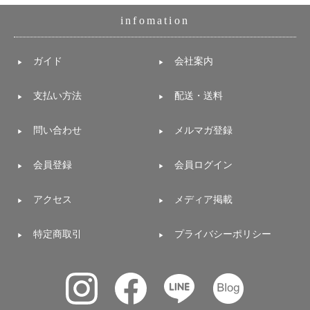
ガ
infomation
ジ
ン
新
ガイド
会社案内
着
再
入
支払い方法
配送・送料
荷
情
報
問い合わせ
メルマガ登録
な
ど
会員登録
会員ログイン
当
店
の
アクセス
メディア掲載
旬
な
情
特定商取引
プライバシーポリシー
報
を
発
信
し