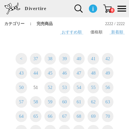
Divertire
0
カテゴリー ： 完売商品
2222 / 2222
おすすめ順
価格順
新着順
新
再
イ
フ
キ
食
生
ハ
ペ
子
文
S
b
ト
f
L
a
ぽ
鹿
ブ
着
入
ン
ァ
ッ
品
活
ン
ッ
供
房
a
i
モ
o
i
d
れ
児
ラ
商
荷
テ
ッ
チ
雑
カ
ト
用
具
l
r
タ
g
s
m
ぽ
島
ン
品
商
リ
シ
ン
貨
チ
グ
品
e
d
ケ
l
a
i
れ
睦
ド
品
ア
ョ
用
・
ッ
s
i
L
動
一
ン
品
生
ズ
'
n
a
物
覧
<
37
38
39
40
41
42
地
w
e
r
o
n
s
r
w
o
43
44
45
46
47
48
49
検索
d
o
n
して
s
r
商品
k
を探
50
51
52
53
54
55
56
す
s
57
58
59
60
61
62
63
お気
に入
り一
64
65
66
67
68
69
70
覧ペ
ージ