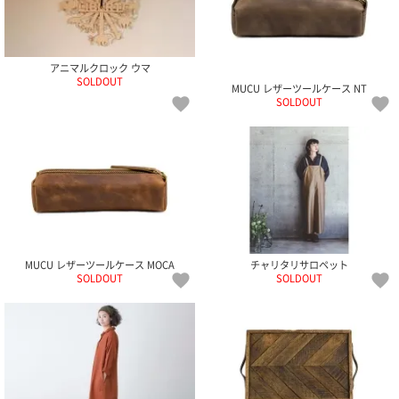
て
い
ま
す
アニマルクロック ウマ
SOLDOUT
MUCU レザーツールケース NT
SOLDOUT
私
た
ち
の
こ
MUCU レザーツールケース MOCA
チャリタリサロペット
と
SOLDOUT
SOLDOUT
(Blog)