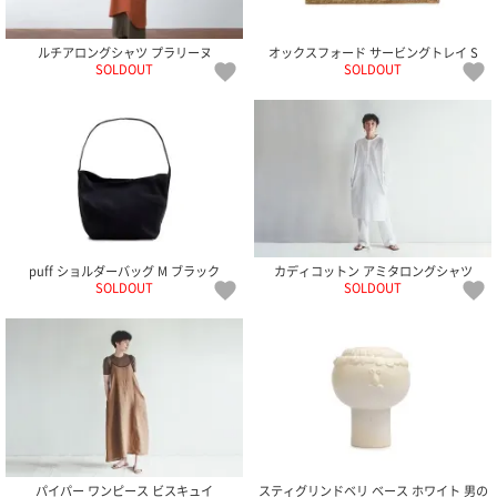
電話で問合
ルチアロングシャツ プラリーヌ
オックスフォード サービングトレイ S
せ
SOLDOUT
SOLDOUT
095-895-
7771
受付時間
12:00~19:00
配送料
puff ショルダーバッグ M ブラック
カディコットン アミタロングシャツ
金
SOLDOUT
SOLDOUT
宅急便
792円
北海道
沖縄
1030
円
11,000
円以上
無料
パイパー ワンピース ビスキュイ
スティグリンドベリ ベース ホワイト 男の