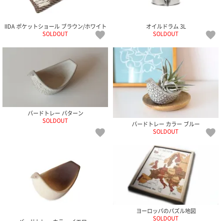
ご
お
送
配
ship
特
会
会
お
0
1,000
2,000
3,000
4,000
5,000
6,000
7,000
8,000
9,000
10,000
注
支
料
送・
to
定
員
員
客
～
～
～
～
～
～
～
～
～
～
円
文
払
に
お
abroad
商
登
ロ
様
IIDA ポケットショール ブラウン/ホワイト
オイルドラム 3L
999
1,999
2,999
3,999
4,999
5,999
6,999
7,999
8,999
9,999
～
SOLDOUT
SOLDOUT
方
い
つ
届
取
録
グ
ガ
円
円
円
円
円
円
円
円
円
円
法
方
い
日
引
イ
イ
法
て
数
ン
ド
一
覧
バードトレー パターン
SOLDOUT
バードトレー カラー ブルー
SOLDOUT
メ
ー
ル
ヨーロッパのパズル地図
マ
SOLDOUT