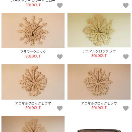
バードトレー カラー イエロー
ガ
SOLDOUT
ジ
ン
新
着
再
入
荷
情
アニマルクロック ゾウ
フラワークロック
報
SOLDOUT
SOLDOUT
な
ど
当
店
の
旬
な
情
アニマルクロック L ウマ
アニマルクロック L ゾウ
報
SOLDOUT
SOLDOUT
を
発
信
し