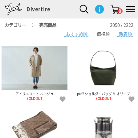
Divertire
0
カテゴリー ： 完売商品
2050 / 2222
おすすめ順
価格順
新着順
新
再
イ
フ
キ
食
生
ハ
ペ
子
文
S
b
ト
f
L
a
ぽ
鹿
ブ
着
入
ン
ァ
ッ
品
活
ン
ッ
供
房
a
i
モ
o
i
d
れ
児
ラ
商
荷
テ
ッ
チ
雑
カ
ト
用
具
l
r
タ
g
s
m
ぽ
島
ン
品
商
リ
シ
ン
貨
チ
グ
品
e
d
ケ
l
a
i
れ
睦
ド
品
ア
ョ
用
・
ッ
s
i
L
動
一
ン
品
生
ズ
'
n
a
物
覧
地
w
e
r
o
n
s
r
w
o
検索
d
o
n
して
s
r
商品
を探
k
アトリエコート ベージュ
puff ショルダーバッグ M オリーブ
す
s
SOLDOUT
SOLDOUT
お気
に入
り一
覧ペ
ージ