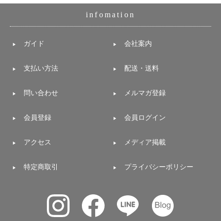
ガ
infomation
ジ
ン
新
ガイド
会社案内
着
再
入
支払い方法
配送・送料
荷
情
報
問い合わせ
メルマガ登録
な
ど
会員登録
会員ログイン
当
店
の
アクセス
メディア掲載
旬
な
情
特定商取引
プライバシーポリシー
報
を
発
信
し