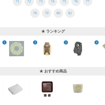
71
72
73
74
75
76
77
ご
お
送
配
ship
特
会
会
お
0
1,000
2,000
3,000
4,000
5,000
6,000
7,000
8,000
9,000
10,000
注
支
料
送・
to
定
員
員
客
～
～
～
～
～
～
～
～
～
～
円
文
払
に
お
abroad
商
登
ロ
様
78
79
80
81
999
1,999
2,999
3,999
4,999
5,999
6,999
7,999
8,999
9,999
～
方
い
つ
届
取
録
グ
ガ
円
円
円
円
円
円
円
円
円
円
法
方
い
日
引
イ
イ
法
て
数
ン
ド
一
ランキング
覧
おすすめ商品
メ
ー
ル
マ