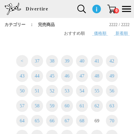
Divertire
0
カテゴリー ： 完売商品
2222 / 2222
おすすめ順
価格順
新着順
新
再
イ
フ
キ
食
生
ハ
ペ
子
文
S
b
ト
f
L
a
ぽ
鹿
ブ
着
入
ン
ァ
ッ
品
活
ン
ッ
供
房
a
i
モ
o
i
d
れ
児
ラ
商
荷
テ
ッ
チ
雑
カ
ト
用
具
l
r
タ
g
s
m
ぽ
島
ン
品
商
リ
シ
ン
貨
チ
グ
品
e
d
ケ
l
a
i
れ
睦
ド
品
ア
ョ
用
・
ッ
s
i
L
動
一
ン
品
生
ズ
'
n
a
物
覧
<
37
38
39
40
41
42
地
w
e
r
o
n
s
r
w
o
43
44
45
46
47
48
49
検索
d
o
n
して
s
r
商品
k
を探
50
51
52
53
54
55
56
す
s
57
58
59
60
61
62
63
お気
に入
り一
64
65
66
67
68
69
70
覧ペ
ージ