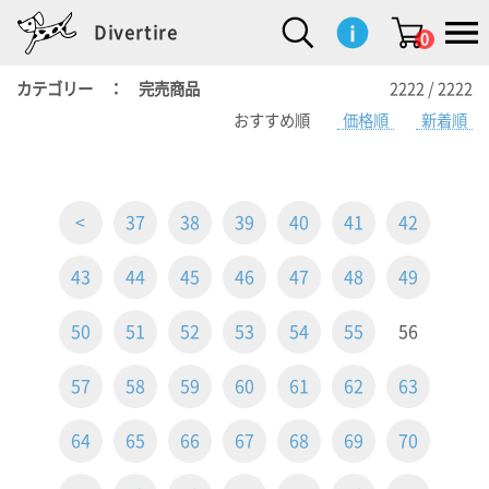
Divertire
0
カテゴリー ： 完売商品
2222 / 2222
おすすめ順
価格順
新着順
新
再
イ
フ
キ
食
生
ハ
ペ
子
文
S
b
ト
f
L
a
ぽ
鹿
ブ
着
入
ン
ァ
ッ
品
活
ン
ッ
供
房
a
i
モ
o
i
d
れ
児
ラ
商
荷
テ
ッ
チ
雑
カ
ト
用
具
l
r
タ
g
s
m
ぽ
島
ン
品
商
リ
シ
ン
貨
チ
グ
品
e
d
ケ
l
a
i
れ
睦
ド
品
ア
ョ
用
・
ッ
s
i
L
動
一
ン
品
生
ズ
'
n
a
物
覧
<
37
38
39
40
41
42
地
w
e
r
o
n
s
r
w
o
43
44
45
46
47
48
49
検索
d
o
n
して
s
r
商品
を探
k
50
51
52
53
54
55
56
す
s
57
58
59
60
61
62
63
お気
に入
り一
64
65
66
67
68
69
70
覧ペ
ージ