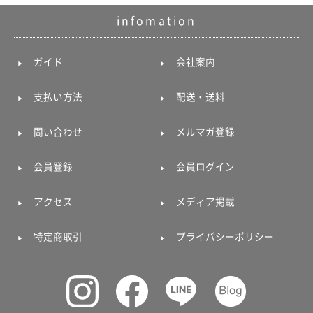
ガ
infomation
ジ
ン
新
ガイド
会社案内
着
再
入
支払い方法
配送・送料
荷
情
報
問い合わせ
メルマガ登録
な
ど
会員登録
会員ログイン
当
店
の
アクセス
メディア掲載
旬
な
情
特定商取引
プライバシーポリシー
報
を
発
信
し