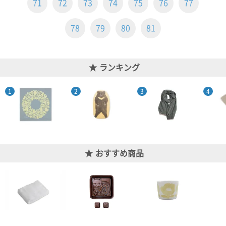
71
72
73
74
75
76
77
ご
お
送
配
ship
特
会
会
お
0
1,000
2,000
3,000
4,000
5,000
6,000
7,000
8,000
9,000
10,000
注
支
料
送・
to
定
員
員
客
～
～
～
～
～
～
～
～
～
～
円
文
払
に
お
abroad
商
登
ロ
様
78
79
80
81
999
1,999
2,999
3,999
4,999
5,999
6,999
7,999
8,999
9,999
～
方
い
つ
届
取
録
グ
ガ
円
円
円
円
円
円
円
円
円
円
法
方
い
日
引
イ
イ
法
て
数
ン
ド
一
ランキング
覧
おすすめ商品
メ
ー
ル
マ