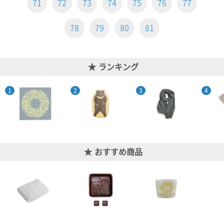
71
72
73
74
75
76
77
ご
お
送
配
ship
特
会
会
お
0
1,000
2,000
3,000
4,000
5,000
6,000
7,000
8,000
9,000
10,000
注
支
料
送・
to
定
員
員
客
～
～
～
～
～
～
～
～
～
～
円
文
払
に
お
abroad
商
登
ロ
様
78
79
80
81
999
1,999
2,999
3,999
4,999
5,999
6,999
7,999
8,999
9,999
～
方
い
つ
届
取
録
グ
ガ
円
円
円
円
円
円
円
円
円
円
法
方
い
日
引
イ
イ
法
て
数
ン
ド
一
ランキング
覧
おすすめ商品
メ
ー
ル
マ