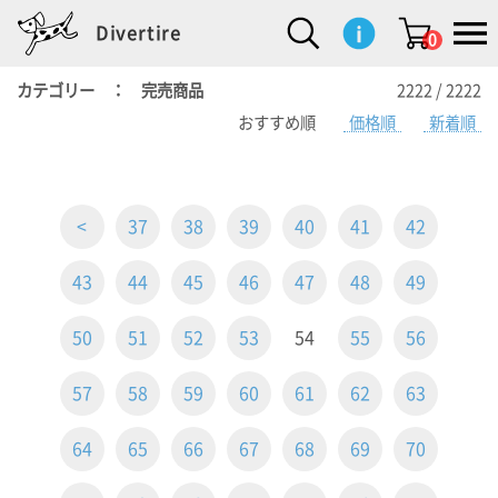
Divertire
0
カテゴリー ： 完売商品
2222 / 2222
おすすめ順
価格順
新着順
新
再
イ
フ
キ
食
生
ハ
ペ
子
文
S
b
ト
f
L
a
ぽ
鹿
ブ
着
入
ン
ァ
ッ
品
活
ン
ッ
供
房
a
i
モ
o
i
d
れ
児
ラ
商
荷
テ
ッ
チ
雑
カ
ト
用
具
l
r
タ
g
s
m
ぽ
島
ン
品
商
リ
シ
ン
貨
チ
グ
品
e
d
ケ
l
a
i
れ
睦
ド
品
ア
ョ
用
・
ッ
s
i
L
動
一
ン
品
生
ズ
'
n
a
物
覧
<
37
38
39
40
41
42
地
w
e
r
o
n
s
r
w
o
43
44
45
46
47
48
49
検索
d
o
n
して
s
r
商品
を探
k
50
51
52
53
54
55
56
す
s
57
58
59
60
61
62
63
お気
に入
り一
64
65
66
67
68
69
70
覧ペ
ージ