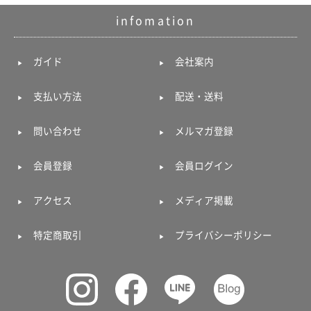
ガ
infomation
ジ
ン
新
ガイド
会社案内
着
再
入
支払い方法
配送・送料
荷
情
報
問い合わせ
メルマガ登録
な
ど
会員登録
会員ログイン
当
店
の
アクセス
メディア掲載
旬
な
情
特定商取引
プライバシーポリシー
報
を
発
信
し